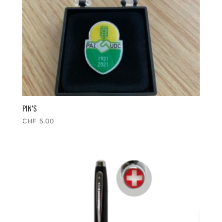
PIN’S
CHF
5.00